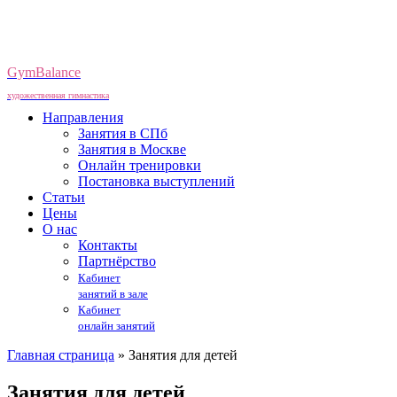
GymBalance
художественная гимнастика
Направления
Занятия в СПб
Занятия в Москве
Онлайн тренировки
Постановка выступлений
Статьи
Цены
О нас
Контакты
Партнёрство
Кабинет
занятий в зале
Кабинет
онлайн занятий
Главная страница
»
Занятия для детей
Занятия для детей