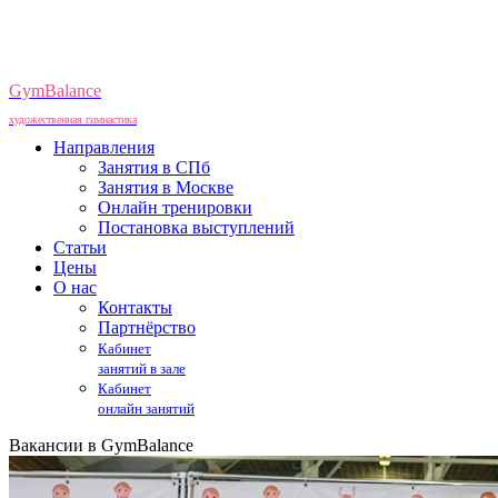
GymBalance
художественная гимнастика
Направления
Занятия в СПб
Занятия в Москве
Онлайн тренировки
Постановка выступлений
Статьи
Цены
О нас
Контакты
Партнёрство
Кабинет
занятий в зале
Кабинет
онлайн занятий
Вакансии в GymBalance