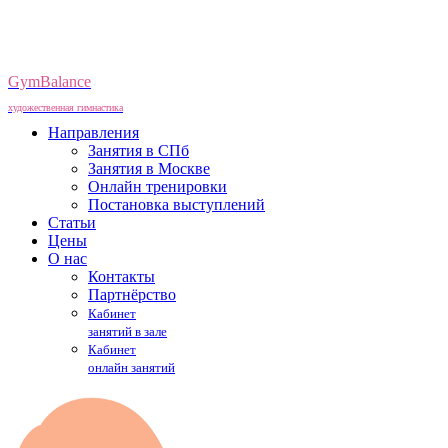
GymBalance
художественная гимнастика
Направления
Занятия в СПб
Занятия в Москве
Онлайн тренировки
Постановка выступлений
Статьи
Цены
О нас
Контакты
Партнёрство
Кабинет
занятий в зале
Кабинет
онлайн занятий