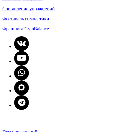
Составление упражнений
Фестиваль гимнастики
Франшиза GymBalance
База упражнений