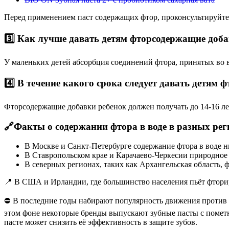
Перед применением паст содержащих фтор, проконсультируйте
3️⃣ Как лучше давать детям фторсодержащие доба
У маленьких детей абсорбция соединений фтора, принятых во 
4️⃣ В течение какого срока следует давать детям
Фторсодержащие добавки ребенок должен получать до 14-16 лет
🔗Факты о содержании фтора в воде в разных рег
В Москве и Санкт-Петербурге содержание фтора в воде низ
В Ставропольском крае и Карачаево-Черкесии природное с
В северных регионах, таких как Архангельская область, фт
📍 В США и Ирландии, где большинство населения пьёт фторир
⛔️ В последние годы набирают популярность движения против ф
этом фоне некоторые бренды выпускают зубные пасты с пометко
пасте может снизить её эффективность в защите зубов.