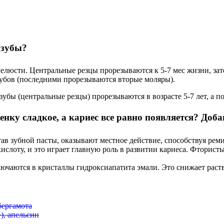
 зубы?
люсти. Центральные резцы прорезываются к 5-7 мес жизни, затем
зубов (последними прорезываются вторые моляры).
убы (центральные резцы) прорезываются в возрасте 5-7 лет, а п
енку сладкое, а кариес все равно появляется? Доба
тав зубной пасты, оказывают местное действие, способствуя рем
слоту, и это играет главную роль в развитии кариеса. Фторис
чаются в кристаллы гидроксиапатита эмали. Это снижает раств
бергамота
+), апельсин