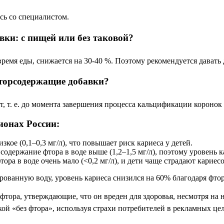
сь со специалистом.
вки: с пищей или без таковой?
время еды, снижается на 30-40 %. Поэтому рекомендуется дават
 фторсодержащие добавки?
, т. е. до момента завершения процесса кальцификации коронок
ионах России:
кое (0,1–0,3 мг/л), что повышает риск кариеса у детей.
одержание фтора в воде выше (1,2–1,5 мг/л), поэтому уровень к
ора в воде очень мало (<0,2 мг/л), и дети чаще страдают кариес
ованную воду, уровень кариеса снизился на 60% благодаря фтор
тора, утверждающие, что он вреден для здоровья, несмотря на 
й «без фтора», используя страхи потребителей в рекламных цел