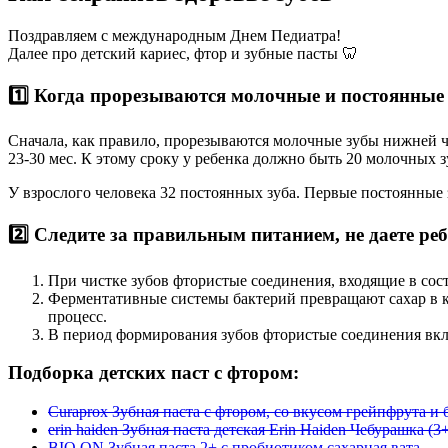
Поздравляем с международным Днем Педиатра!
Далее про детский кариес, фтор и зубные пасты 🦷
1️⃣ Когда прорезываются молочные и постоянные
Сначала, как правило, прорезываются молочные зубы нижней че
23-30 мес. К этому сроку у ребенка должно быть 20 молочных 
У взрослого человека 32 постоянных зуба. Первые постоянные з
2️⃣ Следите за правильным питанием, не даете реб
При чистке зубов фтористые соединения, входящие в сос
Ферментативные системы бактерий превращают сахар в ки
процесс.
В период формирования зубов фтористые соединения вклю
Подборка детских паст с фтором:
Curaprox Зубная паста с фтором, со вкусом грейпфрута и 
erin haiden Зубная паста детская Erin Haiden Чебурашка (3
BIO ON Зубная паста 2+ с пробиотиком сахарная вата