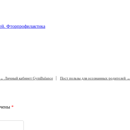
тей. Фторпрофилактика
← Личный кабинет GymBalance
Пост пользы для осознанных родителей 
ечены
*